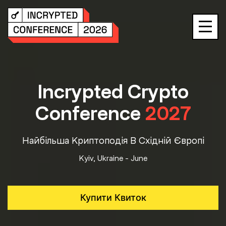
Skip
to
content
Incrypted Crypto
Conference
2027
Найбільша Криптоподія В Східній Європі
Kyiv, Ukraine - June
Купити Квиток