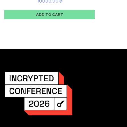
10000,00
₴
ADD TO CART