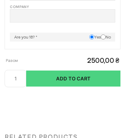
COMPANY
Are you 18? *
Yes
No
2500,00 ₴
Regular
ADD TO CART
Pass
quantity
RELATED PRODUCTS